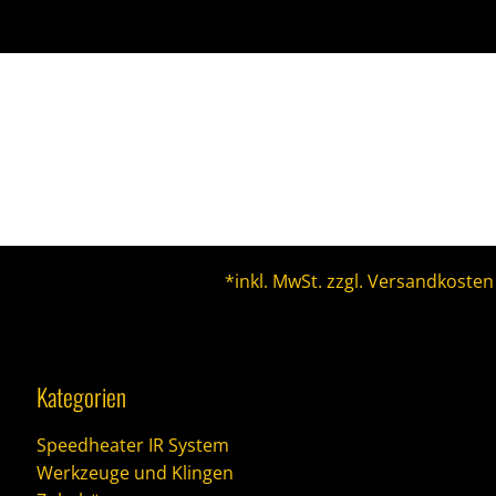
*inkl. MwSt. zzgl. Versandkosten
Kategorien
Speedheater IR System
Werkzeuge und Klingen